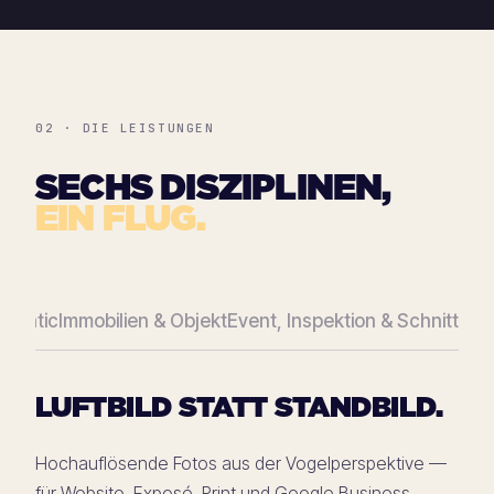
02 · DIE LEISTUNGEN
SECHS DISZIPLINEN,
EIN FLUG.
nematic
Immobilien & Objekt
Event, Inspektion & Schnitt
LUFTBILD STATT STANDBILD.
Hochauflösende Fotos aus der Vogelperspektive —
für Website, Exposé, Print und Google Business