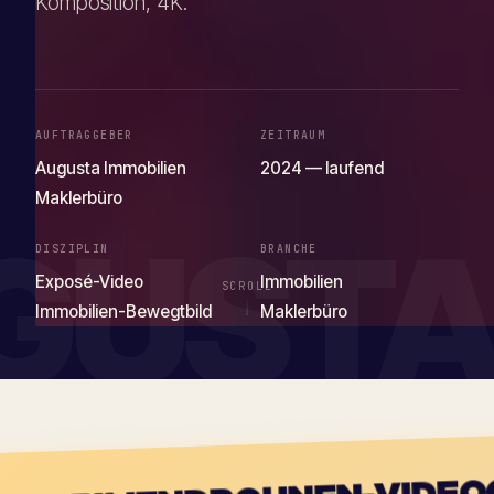
Komposition, 4K.
AUFTRAGGEBER
ZEITRAUM
Augusta Immobilien
2024 — laufend
Maklerbüro
GUST
DISZIPLIN
BRANCHE
Exposé-Video
Immobilien
SCROLL
Immobilien-Bewegtbild
Maklerbüro
DROHNEN