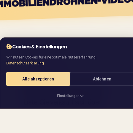
GUSTA IMMOBILIEN
Cookies & Einstellungen
Wir nutzen Cookies für eine optimale Nutzererfahrung.
Datenschutzerklärung
01 · AUSGANGSLAGE
Alle akzeptieren
Ablehnen
Eine Immobilie verkauft sich
nicht über die Quadratmeter-
Einstellungen
Liste. Sie verkauft sich über
den
Charakter, den ein Bild
BARRIEREFREIHEIT
transportiert
— oder eben
Erhöhter Kontrast
nicht.