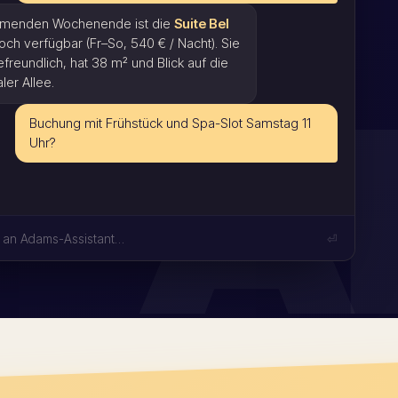
menden Wochenende ist die
Suite Bel
ch verfügbar (Fr–So, 540 € / Nacht). Sie
efreundlich, hat 38 m² und Blick auf die
ler Allee.
A
Buchung mit Frühstück und Spa-Slot Samstag 11
Uhr?
t an Adams-Assistant…