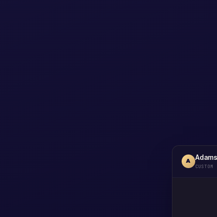
Adams
A
CUSTOM 