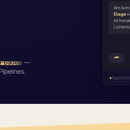
Am kom
Étage
no
ist hund
Lichtenta
en-Baden
—
ipelines.
Nachrich