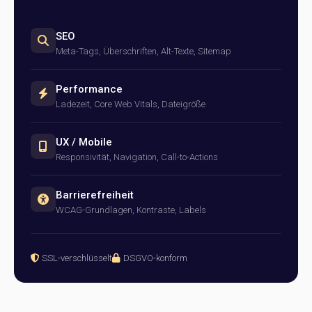
SEO
Meta-Tags, Überschriften, Alt-Texte, Sitemap
Performance
Ladezeit, Core Web Vitals, Dateigröße
UX / Mobile
Responsivität, Navigation, Call-to-Actions
Barrierefreiheit
WCAG-Grundlagen, Kontraste, Labels
SSL-verschlüsselt
DSGVO-konform